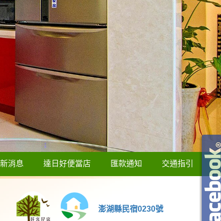
新消息
達日好便當店
匯款通知
交通指引
澎湖縣民宿0230號