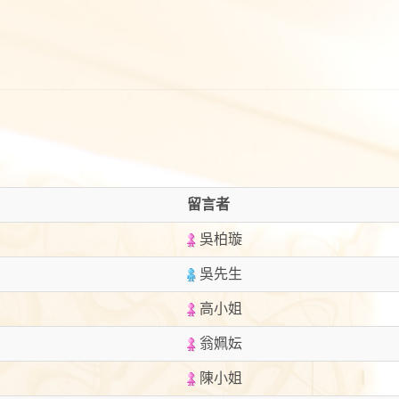
留言者
吳柏璇
吳先生
高小姐
翁姵妘
陳小姐