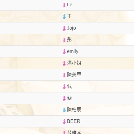
Lei
王
Jojo
彤
emily
洪小姐
陳美華
佩
斐
陳柏辰
BEER
范雅茜