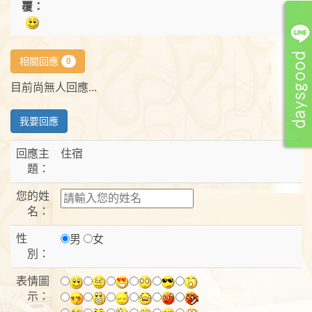
覆：
相關回應
0
目前尚無人回應...
我要回應
回應主
住宿
題：
您的姓
名：
性
男
女
別：
表情圖
示：