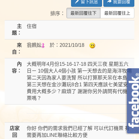
留下訊息
我要回覆
最新回覆往下
最新回覆往上
排序：
主
住宿
題：
來
翁姵妘
於：
2021/10/18
自：
內
大概明年4月份15-16-17-18 四天三夜 星期五六
容：
日ㄧ 10個大人4個小孩 第一天想去的是海洋牧場
第二天因為家人要洗腎 所以打算那天呆在本島
第三天想在金沙灘玩8合1 第四天應該七美望安
費用大概多少？麻煩了 謝謝你另外請問有代機
票嗎？
店家
你好 你們的需求我們已經了解 可以代訂機票 有
回
需要再加LINE聯絡比較方便