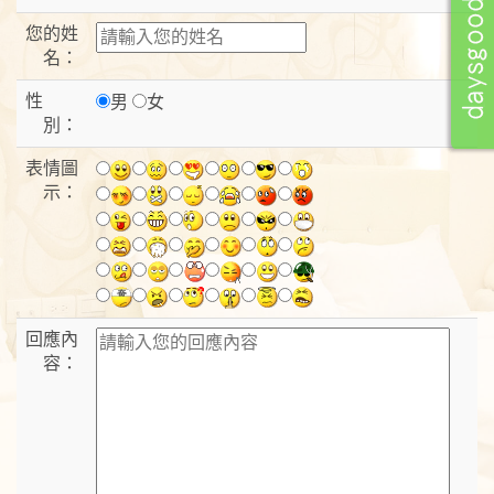
您的姓
名：
性
男
女
別：
表情圖
示：
回應內
容：