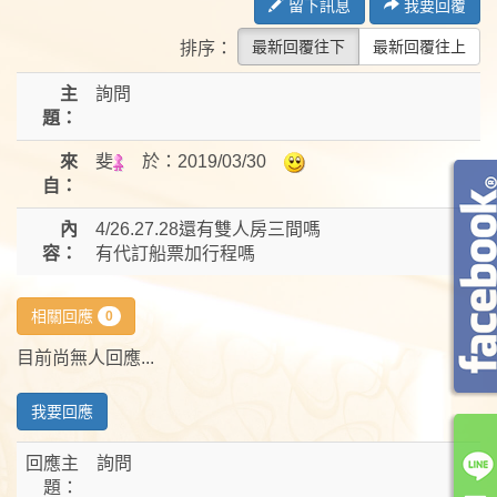
留下訊息
我要回覆
最新回覆往下
最新回覆往上
排序：
主
詢問
題：
來
斐
於：
2019/03/30
自：
內
4/26.27.28還有雙人房三間嗎
容：
有代訂船票加行程嗎
相關回應
0
目前尚無人回應...
我要回應
回應主
詢問
題：