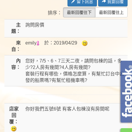
留下訊息
我要回覆
最新回覆往下
最新回覆往上
排序：
主
詢問房價
題：
來
emily
於：
2019/04/29
自：
內
您好，7/5、6、7三天二夜，請問包棟的話，多
容：
少?2人房有幾間?4人房有幾間?
套裝行程有哪些，價格怎麼算，有幫忙訂台中出
發的船票嗎?有幫忙租機車嗎?
店家
你好我們五號6號 有客人包棟沒有房間呢
回
覆：