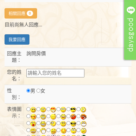
相關回應
0
目前尚無人回應...
我要回應
回應主
詢問房價
題：
您的姓
名：
性
男
女
別：
表情圖
示：