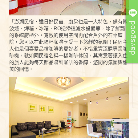
「澎湖民宿‧達日好民宿」廚房也是一大特色，備有微
波爐、烤箱、冰箱、RO逆滲透濾水設備等，除了鮮豔
的系統廚櫃外，寬敞的使用空間再配合戶外的石桌庭
院，您可以在此喝杯咖啡享受一下悠靜的氛圍！民宿主
人也是個喜愛品嚐咖啡的愛好者，不惜重資添購專業咖
啡機，就如同民宿名稱一樣咖啡休閒，其寓意著讓入住
的旅人能夠每天都品嚐到咖啡的香醇、悠閒的氛圍與甜
美的回憶。