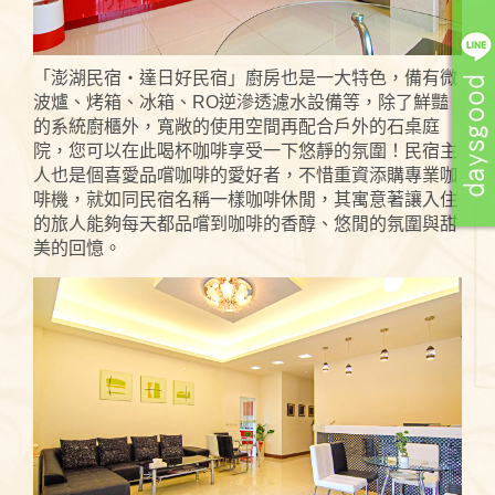
「澎湖民宿‧達日好民宿」廚房也是一大特色，備有微
波爐、烤箱、冰箱、RO逆滲透濾水設備等，除了鮮豔
的系統廚櫃外，寬敞的使用空間再配合戶外的石桌庭
院，您可以在此喝杯咖啡享受一下悠靜的氛圍！民宿主
人也是個喜愛品嚐咖啡的愛好者，不惜重資添購專業咖
啡機，就如同民宿名稱一樣咖啡休閒，其寓意著讓入住
的旅人能夠每天都品嚐到咖啡的香醇、悠閒的氛圍與甜
美的回憶。